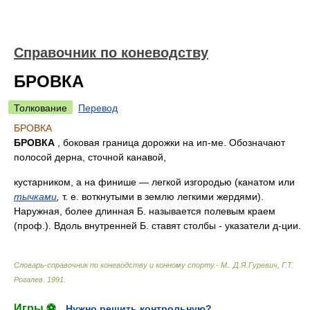
Справочник по коневодству
БРОВКА
Толкование
Перевод
БРОВКА
БРОВКА
, боковая граница дорожки на ип-ме. Обозначают
полосой дерна, сточной канавой,
кустарником, а на финише — легкой изгородью (канатом или
тычками
,
т. е. воткнутыми в землю легкими жердями).
Наружная, более длинная Б. называется полевым краем
(проф.). Вдоль внутренней Б. ставят столбы - указатели д-ции.
Словарь-справочник по коневодству и конному спорту.- М.
.
Д.Я.Гуревич, Г.Т.
Рогалев
.
1991
.
Игры ⚽
Нужно решить контрольную?