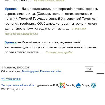
жаргона, 2009 …
Автомобильный словарь
бровка
— Линия положительного перегиба речной террасы,
оврага, склона и т.д. [Словарь геологических терминов и
понятий. Томский Государственный Университет] Тематики
геология, геофизика Обобщающие термины геологическая
деятельность текучих водэкзогенные… …
Справочник
технического переводчика
бровка
— Резкий перелом склона, отделяющий
вышележащую пологую его часть от расположенного ниже
более крутого участка …
Словарь по географии
© Академик, 2000-2026
18+
Обратная связь:
Техподдержка
,
Реклама на сайте
👣 Путешествия
Экспорт словарей на сайты
, сделанные на PHP,
Joomla,
Drupal,
WordPress, MODx.